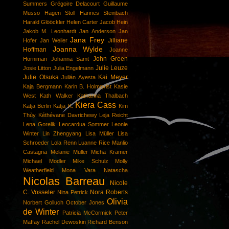
Summers
Grégoire Delacourt
Guillaume
Musso
Hagen Stoll
Hannes Steinbach
Harald Glööckler
Helen Carter
Jacob Hein
Jakob M. Leonhardt
Jan Anderson
Jan
Jana Frey
Jilliane
Hofer
Jan Weiler
Joanna Wylde
Hoffman
Joanne
John Green
Horniman
Johanna Samt
Julie Leuze
Josie Litton
Julia Engelmann
Julie Otsuka
Kai Meyer
Julián Ayesta
Kaja Bergmann
Karin B. Holmqvist
Kasie
West
Kath Walker
Katharina Thalbach
Kiera Cass
Katja Berlin
Katja K.
Kim
Thùy
Kéthévane Davrichewy
Leja Reicht
Lena Gorelik
Leocardua Sommer
Leonie
Winter
Lin Zhengyang
Lisa Müller
Lisa
Schroeder
Lola Renn
Luanne Rice
Manlio
Castagna
Melanie Müller
Micha Krämer
Michael Modler
Mike Schulz
Molly
Weatherfield
Mona Vara
Natascha
Nicolas Barreau
Nicole
C. Vosseler
Nora Roberts
Nina Petrick
Olivia
Norbert Golluch
October Jones
de Winter
Patricia McCormick
Peter
Maffay
Rachel Dewoskin
Richard Benson