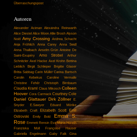
Überraschungspost
Autoren
Alexander Aciman
Alexandra Reinwarth
Alice Diestel
Alice Moon
Allie Brosh
Alyson
Amy Crossing
Noël
Andrea Schacht
Anja Fröhlich
Anna Carey
Anna Seidl
Anna Thalbach
Anselm Grün
Antoine De
Arno Strobel
Saint-Exupéry
Arthur
Schnitzler
Axel Hacke
Axel Krohn
Bettina
Lieblich
Birgit Schlieper
Brigitte Glaser
Britta Sabbag
Carin Müller
Carina Bartsch
Carolin Kebekus
Caroline Vermalle
Christine Fehér
Christoph Birnbaum
Colleen
Claudia Kraml
Claus Mikosch
Hoover
Courtney Cole
Cora Carmack
Daniel Glattauer
Dirk Zöllner
E.
Snyder
E.Sawyer
Eduard Mörike
Elizabeth Scott
Emil
Elizabeth Craft
Emma S.
Ostrovski
Emily Bold
Rose
Emmett Rensin
Eva Maria Höreth
Franziska Moll
Françoise Hauser
Gabriella Engelmann
Gaby Falk
Gina