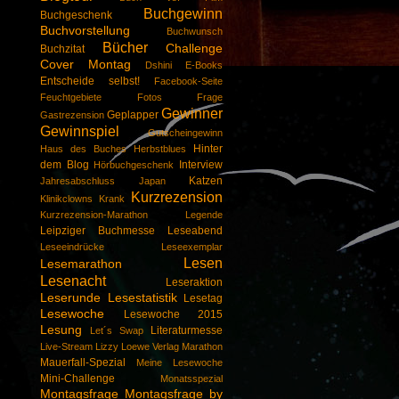
Buchgewinn
Buchgeschenk
Buchvorstellung
Buchwunsch
Bücher
Challenge
Buchzitat
Cover Montag
Dshini
E-Books
Entscheide selbst!
Facebook-Seite
Feuchtgebiete
Fotos
Frage
Gewinner
Geplapper
Gastrezension
Gewinnspiel
Gutscheingewinn
Hinter
Haus des Buches
Herbstblues
dem Blog
Interview
Hörbuchgeschenk
Katzen
Jahresabschluss
Japan
Kurzrezension
Klinikclowns
Krank
Kurzrezension-Marathon
Legende
Leipziger Buchmesse
Leseabend
Leseeindrücke
Leseexemplar
Lesen
Lesemarathon
Lesenacht
Leseraktion
Leserunde
Lesestatistik
Lesetag
Lesewoche
Lesewoche 2015
Lesung
Literaturmesse
Let´s Swap
Live-Stream
Lizzy
Loewe Verlag
Marathon
Mauerfall-Spezial
Meine Lesewoche
Mini-Challenge
Monatsspezial
Montagsfrage
Montagsfrage by