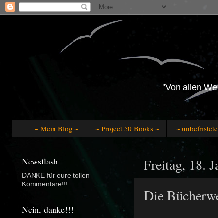
"Von allen Wel
~ Mein Blog ~
~ Project 50 Books ~
~ unbefristet
Newsflash
Freitag, 18. 
DANKE für eure tollen
Kommentare!!!
Die Bücherwe
Nein, danke!!!