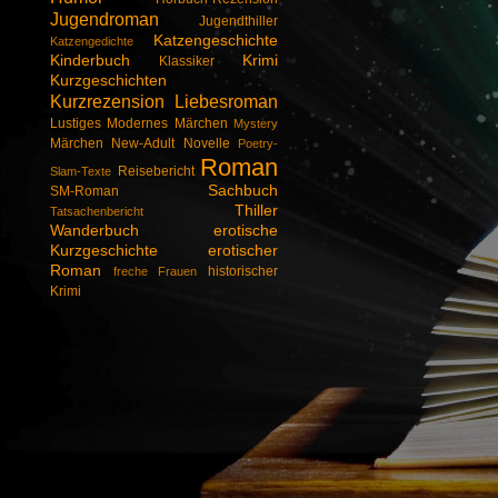
Jugendroman
Jugendthiller
Katzengeschichte
Katzengedichte
Kinderbuch
Krimi
Klassiker
Kurzgeschichten
Kurzrezension
Liebesroman
Lustiges
Modernes Märchen
Mystery
Märchen
New-Adult
Novelle
Poetry-
Roman
Reisebericht
Slam-Texte
Sachbuch
SM-Roman
Thiller
Tatsachenbericht
Wanderbuch
erotische
Kurzgeschichte
erotischer
Roman
historischer
freche Frauen
Krimi