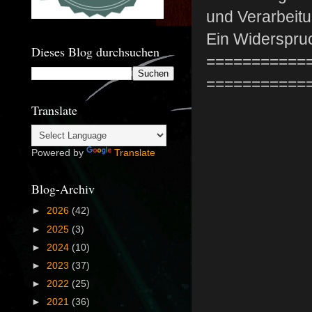
und Verarbeit
Ein Widerspruc
Dieses Blog durchsuchen
===========
===========
Translate
Powered by
Translate
Blog-Archiv
►
2026
(42)
►
2025
(3)
►
2024
(10)
►
2023
(37)
►
2022
(25)
►
2021
(36)