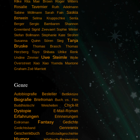
Rilke
Rita Mae Brown
Roger Witters
Rosalie Tavernier
Ruth Adelmann
Saskia
Sabine Möllmann
Sarah Fain
Berwein
Selma Kruppschke
Senta
Berger
Sergio Bambaren
Shannon
Greenland
Sigrid Zeevaert
Sophie Winter
Stefan Bollmann
Stephanie Kate Strohm
Tanja
Susanna Quinn
Sören Sieg
Bruske
Thomas Brasch
Thomas
Herzberg
Toyo Shibata
Ulrike Renk
Uwe Steimle
Undine Zimmer
Wylie
Overstreet
Xiao Xiao
Ysenda Maxtone
Graham
Zoë Marriott
Genre
Autobiografie
Besteller
Bettlektüre
Biografie
Briefroman
Buch vs. Film
Chick-lit
Buddhistischr Weisheiten
Dystopie
E-Mail-Roman
Erfahrungen
Erinnerungen
Fantasy
Gedichte
Exilroman
Genrenmix
Gedichtsband
Geschenkbuch
Großstadtgeschichte
Humor
Hörbuch-Rezension