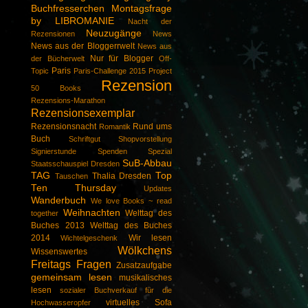
Buchfresserchen
Montagsfrage
by LIBROMANIE
Nacht der
Neuzugänge
Rezensionen
News
News aus der Bloggerrwelt
News aus
Nur für Blogger
der Bücherwelt
Off-
Paris
Topic
Paris-Challenge 2015
Project
Rezension
50 Books
Rezensions-Marathon
Rezensionsexemplar
Rezensionsnacht
Rund ums
Romantik
Buch
Schriftgut
Shopvorstellung
Signierstunde
Spenden
Spezial
SuB-Abbau
Staatsschauspiel Dresden
TAG
Top
Thalia Dresden
Tauschen
Ten Thursday
Updates
Wanderbuch
We love Books ~ read
Weihnachten
Welttag des
together
Buches 2013
Welttag des Buches
2014
Wir lesen
Wichtelgeschenk
Wölkchens
Wissenswertes
Freitags Fragen
Zusatzaufgabe
gemeinsam lesen
musikalisches
lesen
sozialer Buchverkauf für die
virtuelles Sofa
Hochwasseropfer