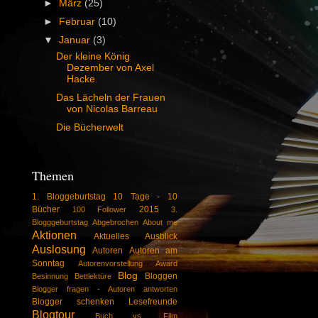
►
März
(25)
►
Februar
(10)
▼
Januar
(3)
Der kleine König
Dezember von Axel
Hacke
Das Lächeln der Frauen
von Nicolas Barreau
Die Bücherwelt
Themen
1. Bloggeburtstag
10 Tage - 10
Bücher
2015
100 Follower
3.
Blogggeburtstag
Abgebrochen
About me
Aktionen
Aktuelles
Ausblick
Auslosung
Autoren
Autoren am
Sonntag
Autorenvorstellung
Award
Blog
Bloggen
Besinnung
Bettlektüre
Blogger fragen - Autoren antworten
Blogger schenken Lesefreunde
Blogtour
Buch vs. Film