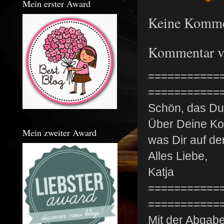
Mein erster Award
Keine Komme
Kommentar ve
===========
===========
Schön, das Du 
Über Deine Kom
Mein zweiter Award
was Dir auf de
Alles Liebe,
Katja
===========
===========
Mit der Abgabe