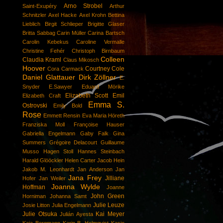
Arno Strobel
Saint-Exupéry
Arthur
Schnitzler
Axel Hacke
Axel Krohn
Bettina
Lieblich
Birgit Schlieper
Brigitte Glaser
Britta Sabbag
Carin Müller
Carina Bartsch
Carolin Kebekus
Caroline Vermalle
Christine Fehér
Christoph Birnbaum
Colleen
Claudia Kraml
Claus Mikosch
Hoover
Courtney Cole
Cora Carmack
Daniel Glattauer
Dirk Zöllner
E.
Snyder
E.Sawyer
Eduard Mörike
Elizabeth Scott
Emil
Elizabeth Craft
Emma S.
Ostrovski
Emily Bold
Rose
Emmett Rensin
Eva Maria Höreth
Franziska Moll
Françoise Hauser
Gabriella Engelmann
Gaby Falk
Gina
Summers
Grégoire Delacourt
Guillaume
Musso
Hagen Stoll
Hannes Steinbach
Harald Glööckler
Helen Carter
Jacob Hein
Jakob M. Leonhardt
Jan Anderson
Jan
Jana Frey
Jilliane
Hofer
Jan Weiler
Joanna Wylde
Hoffman
Joanne
John Green
Horniman
Johanna Samt
Julie Leuze
Josie Litton
Julia Engelmann
Julie Otsuka
Kai Meyer
Julián Ayesta
Kaja Bergmann
Karin B. Holmqvist
Kasie