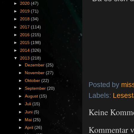
►
2020
(47)
►
2019
(71)
►
2018
(34)
►
2017
(114)
►
2016
(215)
►
2015
(198)
►
2014
(326)
▼
2013
(218)
►
Dezember
(25)
►
November
(27)
►
Oktober
(22)
Posted by
mis
►
September
(20)
Labels:
Lesesta
►
August
(15)
►
Juli
(15)
Keine Komme
►
Juni
(5)
►
Mai
(25)
Kommentar ve
►
April
(26)