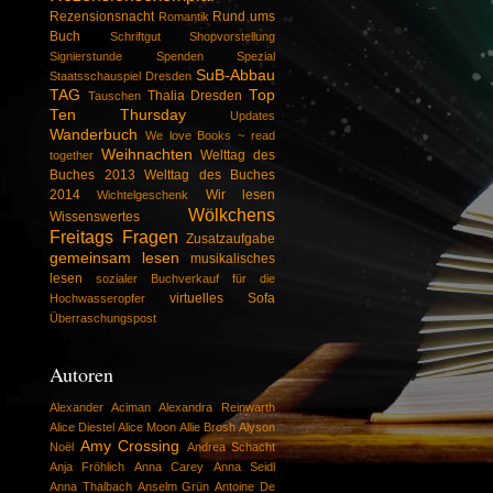
Rezensionsnacht
Rund ums
Romantik
Buch
Schriftgut
Shopvorstellung
Signierstunde
Spenden
Spezial
SuB-Abbau
Staatsschauspiel Dresden
TAG
Top
Thalia Dresden
Tauschen
Ten Thursday
Updates
Wanderbuch
We love Books ~ read
Weihnachten
Welttag des
together
Buches 2013
Welttag des Buches
2014
Wir lesen
Wichtelgeschenk
Wölkchens
Wissenswertes
Freitags Fragen
Zusatzaufgabe
gemeinsam lesen
musikalisches
lesen
sozialer Buchverkauf für die
virtuelles Sofa
Hochwasseropfer
Überraschungspost
Autoren
Alexander Aciman
Alexandra Reinwarth
Alice Diestel
Alice Moon
Allie Brosh
Alyson
Amy Crossing
Noël
Andrea Schacht
Anja Fröhlich
Anna Carey
Anna Seidl
Anna Thalbach
Anselm Grün
Antoine De