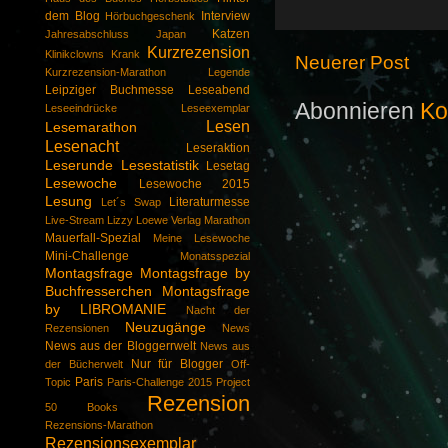
dem Blog
Interview
Hörbuchgeschenk
Katzen
Jahresabschluss
Japan
Kurzrezension
Klinikclowns
Krank
Neuerer Post
Kurzrezension-Marathon
Legende
Leipziger Buchmesse
Leseabend
Abonnieren
Ko
Leseeindrücke
Leseexemplar
Lesen
Lesemarathon
Lesenacht
Leseraktion
Leserunde
Lesestatistik
Lesetag
Lesewoche
Lesewoche 2015
Lesung
Literaturmesse
Let´s Swap
Live-Stream
Lizzy
Loewe Verlag
Marathon
Mauerfall-Spezial
Meine Lesewoche
Mini-Challenge
Monatsspezial
Montagsfrage
Montagsfrage by
Buchfresserchen
Montagsfrage
by LIBROMANIE
Nacht der
Neuzugänge
Rezensionen
News
News aus der Bloggerrwelt
News aus
Nur für Blogger
der Bücherwelt
Off-
Paris
Topic
Paris-Challenge 2015
Project
Rezension
50 Books
Rezensions-Marathon
Rezensionsexemplar