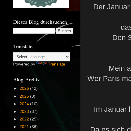
Der Januar 
Dieses Blog durchsuchen
das
Den S
Translate
Powered by
Translate
Mein a
Wer Paris ma
Blog-Archiv
►
2026
(42)
►
2025
(3)
►
2024
(10)
Im Januar 
►
2023
(37)
►
2022
(25)
►
2021
(36)
Da es sich d