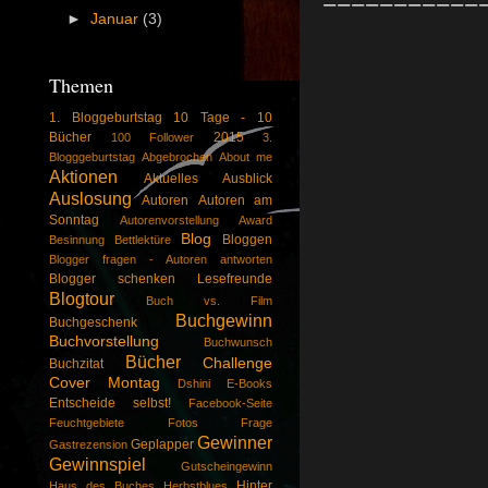
===========
►
Januar
(3)
Themen
1. Bloggeburtstag
10 Tage - 10
Bücher
2015
100 Follower
3.
Blogggeburtstag
Abgebrochen
About me
Aktionen
Aktuelles
Ausblick
Auslosung
Autoren
Autoren am
Sonntag
Autorenvorstellung
Award
Blog
Bloggen
Besinnung
Bettlektüre
Blogger fragen - Autoren antworten
Blogger schenken Lesefreunde
Blogtour
Buch vs. Film
Buchgewinn
Buchgeschenk
Buchvorstellung
Buchwunsch
Bücher
Challenge
Buchzitat
Cover Montag
Dshini
E-Books
Entscheide selbst!
Facebook-Seite
Feuchtgebiete
Fotos
Frage
Gewinner
Geplapper
Gastrezension
Gewinnspiel
Gutscheingewinn
Hinter
Haus des Buches
Herbstblues