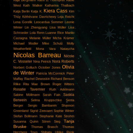
West
Kath Walker
Katharina Thalbach
Kiera Cass
Katja Berlin
Katja K.
Kim
Thùy
Kéthévane Davrichewy
Leja Reicht
Lena Gorelik
Leocardua Sommer
Leonie
Winter
Lin Zhengyang
Lisa Müller
Lisa
Schroeder
Lola Renn
Luanne Rice
Manlio
Castagna
Melanie Müller
Micha Krämer
Michael Modler
Mike Schulz
Molly
Weatherfield
Mona Vara
Natascha
Nicolas Barreau
Nicole
C. Vosseler
Nora Roberts
Nina Petrick
Olivia
Norbert Golluch
October Jones
de Winter
Patricia McCormick
Peter
Maffay
Rachel Dewoskin
Richard Benson
Rilke
Rita Mae Brown
Roger Witters
Rosalie Tavernier
Ruth Adelmann
Saskia
Sabine Möllmann
Sarah Fain
Berwein
Selma Kruppschke
Senta
Berger
Sergio Bambaren
Shannon
Greenland
Sigrid Zeevaert
Sophie Winter
Stefan Bollmann
Stephanie Kate Strohm
Tanja
Susanna Quinn
Sören Sieg
Bruske
Thomas Brasch
Thomas
Herzberg
Toyo Shibata
Ulrike Renk