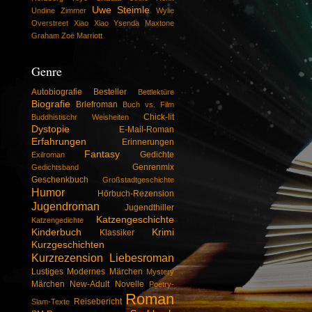
Uwe Steimle
Undine Zimmer
Wylie
Overstreet
Xiao Xiao
Ysenda Maxtone
Graham
Zoë Marriott
Genre
Autobiografie
Besteller
Bettlektüre
Biografie
Briefroman
Buch vs. Film
Chick-lit
Buddhistischr Weisheiten
Dystopie
E-Mail-Roman
Erfahrungen
Erinnerungen
Fantasy
Gedichte
Exilroman
Genrenmix
Gedichtsband
Geschenkbuch
Großstadtgeschichte
Humor
Hörbuch-Rezension
Jugendroman
Jugendthiller
Katzengeschichte
Katzengedichte
Kinderbuch
Krimi
Klassiker
Kurzgeschichten
Kurzrezension
Liebesroman
Lustiges
Modernes Märchen
Mystery
Märchen
New-Adult
Novelle
Poetry-
Roman
Reisebericht
Slam-Texte