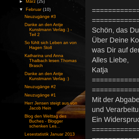
►
März
(25)
===========
▼
Februar
(10)
Neuzugänge #3
===========
Danke an den Antje
Schön, das Du 
Kunstmann Verlag :) -
Teil 2
Über Deine Kom
So fühlt sich Leben an von
Hagen Stoll
was Dir auf de
Katharina und Anna
Alles Liebe,
Thalbach lesen Thomas
Brasch
Katja
Danke an den Antje
===========
Kunstmann Verlag :)
Neuzugänge #2
===========
Neuzugänge #1
Mit der Abgabe
Herr Jensen steigt aus von
und Verarbeit
Jacob Hein
Blog den Welttag des
Ein Widerspruc
Buches - Blogger
schenken Les...
===========
Lesestatistik Januar 2013