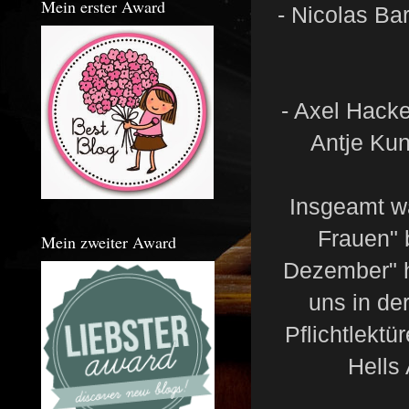
Mein erster Award
- Nicolas Ba
- Axel Hacke
Antje Kun
Insgeamt wa
Frauen" 
Mein zweiter Award
Dezember" h
uns in der
Pflichtlektü
Hells